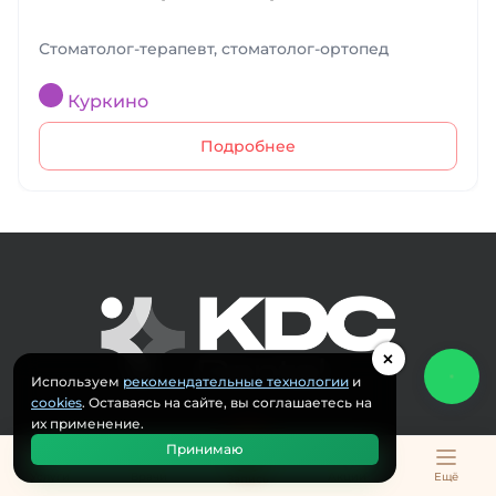
Стоматолог-терапевт, стоматолог-ортопед
Куркино
Подробнее
×
Используем
рекомендательные технологии
и
cookies
. Оставаясь на сайте, вы соглашаетесь на
их применение.
Принимаю
Услуги
Врачи
Акции
Ещё
Запись