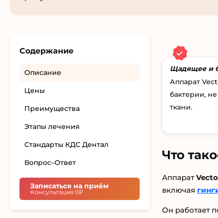
Содержание
Щадящее и 
Описание
Аппарат Vect
Цены
бактерии, н
ткани.
Преимущества
Этапы лечения
Стандарты КДС Дентал
Что так
Вопрос–Ответ
Аппарат
Vecto
Записаться на приём
включая
гинг
Консультация 0₽
Он работает п