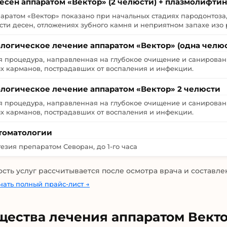
есен аппаратом «Вектор» (2 челюсти) + плазмолифтин
аратом «Вектор» показано при начальных стадиях пародонтоза
сти десен, отложениях зубного камня и неприятном запахе изо 
логическое лечение аппаратом «Вектор» (одна челюс
 процедура, направленная на глубокое очищение и санирован
х карманов, пострадавших от воспаления и инфекции.
логическое лечение аппаратом «Вектор» 2 челюсти
 процедура, направленная на глубокое очищение и санирован
х карманов, пострадавших от воспаления и инфекции.
стоматологии
езия препаратом Севоран, до 1-го часа
ость услуг рассчитывается после осмотра врача и составле
ачать полный прайс-лист
→
ества лечения аппаратом Вект