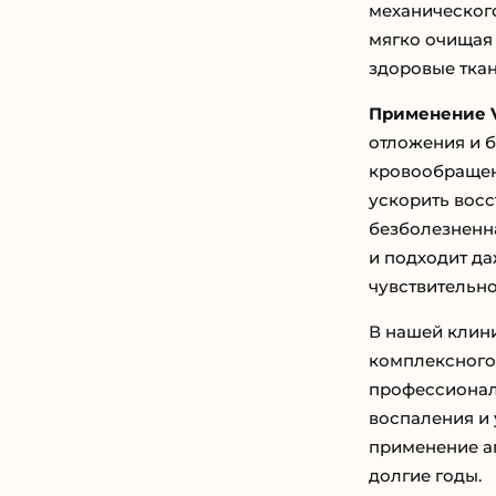
механического
мягко очищая
здоровые ткан
Применение V
отложения и б
кровообращен
ускорить восс
безболезненна
и подходит д
чувствительно
В нашей клин
комплексного
профессиональ
воспаления и 
применение ап
долгие годы.