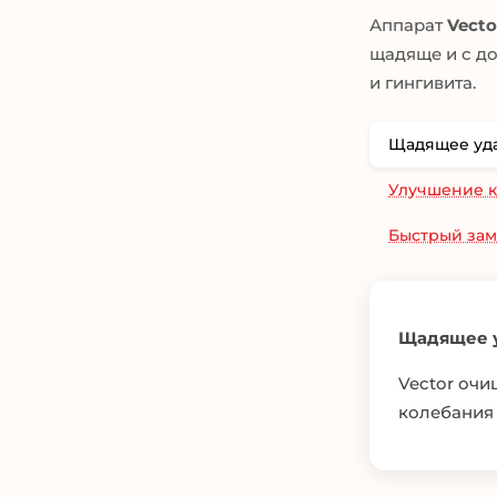
Аппарат
Vecto
щадяще и с до
и гингивита.
Щадящее уда
Улучшение к
Быстрый зам
Щадящее у
Vector очи
колебания