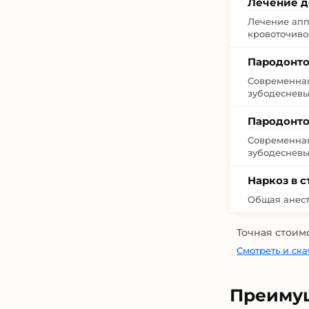
Лечение д
Лечение апп
кровоточиво
Пародонто
Современная
зубодесневы
Пародонто
Современная
зубодесневы
Наркоз в 
Общая анест
Точная стоим
Смотреть и ск
Преимущ