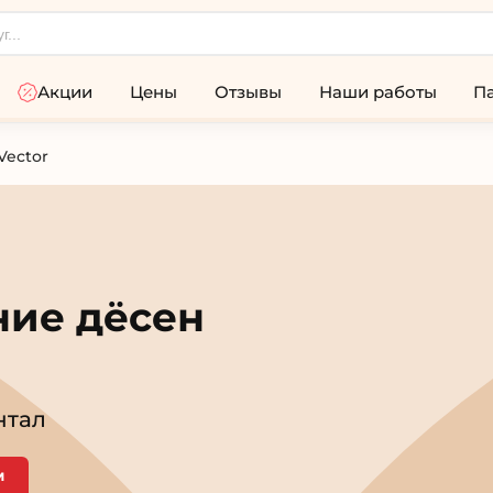
Акции
Цены
Отзывы
Наши работы
П
Vector
ние дёсен
нтал
м