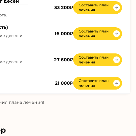
г десен
Составить план
→
33 200
₽
,
лечения
рта.
ть)
Составить план
→
16 000
₽
ие десен и
лечения
Составить план
→
27 600
₽
ие десен и
лечения
Составить план
→
21 000
₽
лечения
ния плана лечения!
ор