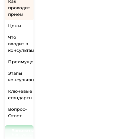
Как
проходит
приём
Цены
Что
входит в
консультацию
Преимущества
Этапы
консультации
Ключевые
стандарты
Вопрос–
Ответ
Записаться на приём
Консультация 0₽