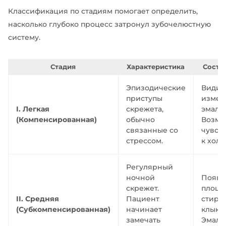
Классификация по стадиям помогает определить,
насколько глубоко процесс затронул зубочелюстную
систему.
Стадия
Характеристика
Состо
Эпизодические
Види
приступы
измен
I. Легкая
скрежета,
эмали 
(Компенсированная)
обычно
Возмо
связанные со
чувст
стрессом.
к холо
Регулярный
ночной
Появл
скрежет.
площа
II. Средняя
Пациент
стира
(Субкомпенсированная)
начинает
клыках
замечать
Эмаль