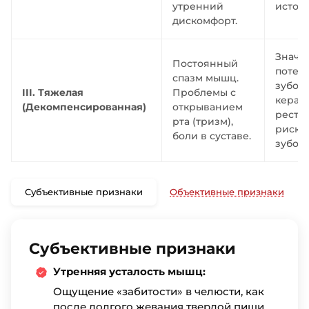
утренний
истонч
дискомфорт.
Значи
Постоянный
потер
спазм мышц.
зубов,
III. Тяжелая
Проблемы с
керам
(Декомпенсированная)
открыванием
реста
рта (тризм),
риск 
боли в суставе.
зубов.
Субъективные признаки
Объективные признаки
Субъективные признаки
Утренняя усталость мышц:
Ощущение «забитости» в челюсти, как
после долгого жевания твердой пищи.