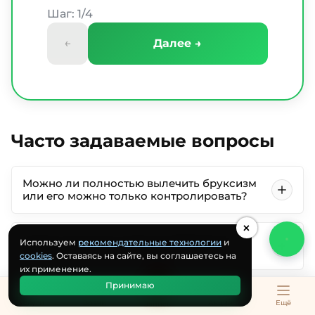
Шаг: 1/4
←
Далее →
Часто задаваемые вопросы
Можно ли полностью вылечить бруксизм
или его можно только контролировать?
×
Какие симптомы, кроме скрежетания
Используем
рекомендательные технологии
и
зубами, указывают на бруксизм?
cookies
. Оставаясь на сайте, вы соглашаетесь на
их применение.
Принимаю
Чем опасен бруксизм без лечения?
Услуги
Врачи
Акции
Ещё
Запись