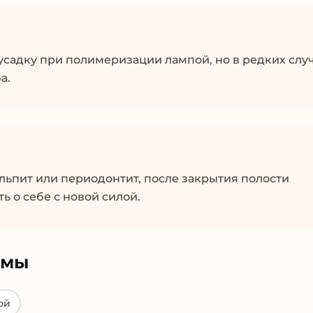
адку при полимеризации лампой, но в редких случ
а.
льпит или периодонтит, после закрытия полости
 о себе с новой силой.
омы
ой