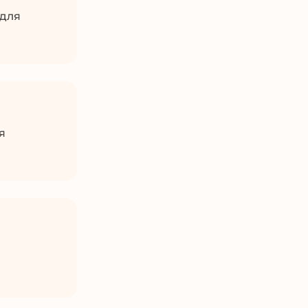
 для
я