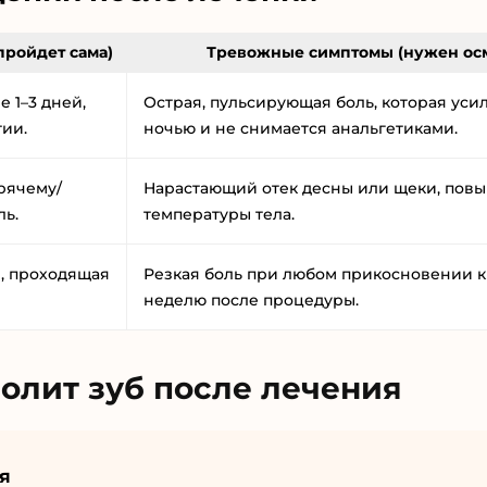
пройдет сама)
Тревожные симптомы (нужен ос
е 1–3 дней,
Острая, пульсирующая боль, которая уси
ии.
ночью и не снимается анальгетиками.
рячему/
Нарастающий отек десны или щеки, пов
ль.
температуры тела.
, проходящая
Резкая боль при любом прикосновении к 
неделю после процедуры.
болит зуб после лечения
я