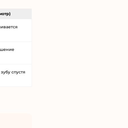
мотр)
ливается
ышение
зубу спустя