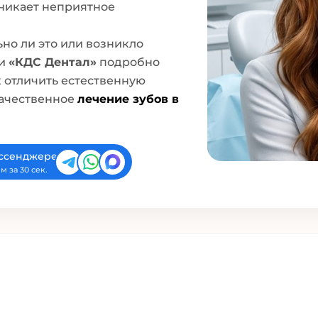
озникает неприятное
но ли это или возникло
ки
«КДС Дентал»
подробно
к отличить естественную
качественное
лечение зубов в
ессенджере
м за 30 сек.