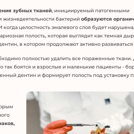
ения зубных тканей
, инициируемый патогенными
и жизнедеятельности бактерий
образуются органи
И когда целостность эмалевого слоя будет нарушена
риозная полость, которая выглядит как темная дыр
дентин, в котором продолжают активно развиваться
обходимо полностью удалить все пораженные ткани. 
го так боятся и взрослые и маленькие пациенты - б
шенный дентин и формирует полость под установку 
торым
ного
аков,