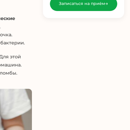
→
Записаться на приём
ческие
,
очка.
 бактерии.
Для этой
ормашина.
пломбы.