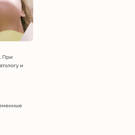
. При
атологу и
ременные