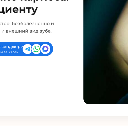
ациенту
тро, безболезненно и
 и внешний вид зуба.
ессенджере
м за 30 сек.