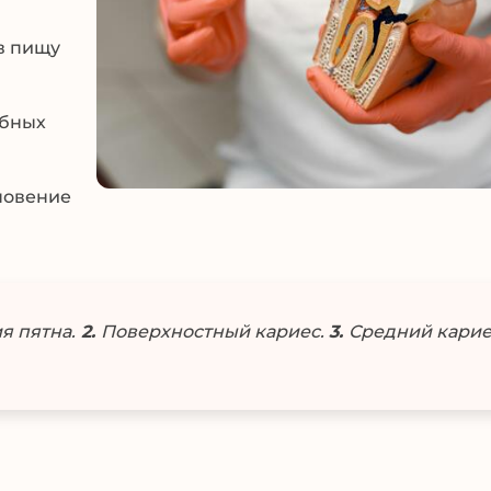
в пищу
убных
новение
я пятна.
2.
Поверхностный кариес.
3.
Средний карие