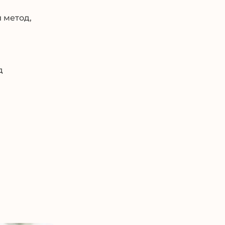
 метод,
д