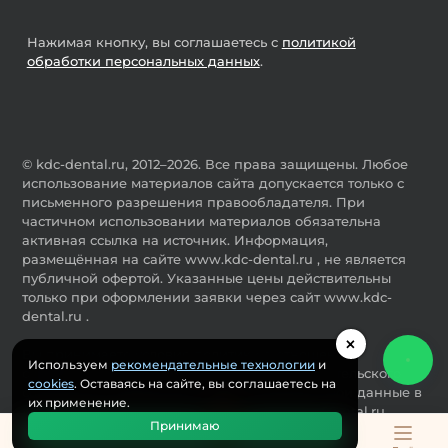
Нажимая кнопку, вы соглашаетесь с
политикой
обработки персональных данных
.
© kdc-dental.ru, 2012–2026. Все права защищены. Любое
использование материалов сайта допускается только с
письменного разрешения правообладателя. При
частичном использовании материалов обязательна
активная ссылка на источник. Информация,
размещённая на сайте www.kdc-dental.ru , не является
публичной офертой. Указанные цены действительны
только при оформлении заявки через сайт www.kdc-
dental.ru .
×
Вы принимаете условия политики в отношении
Используем
рекомендательные технологии
и
обработки персональных данных и пользовательского
cookies
. Оставаясь на сайте, вы соглашаетесь на
соглашения каждый раз, когда оставляете свои данные в
их применение.
любой форме обратной связи на сайте kdc-dental.ru.
Принимаю
Разработка и продвижение сайта
ООО "Мастервеб"